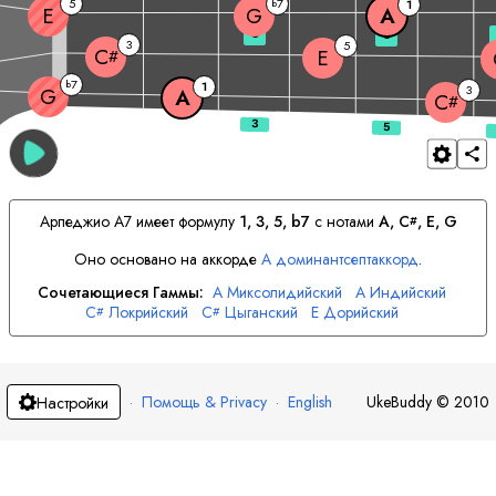
5
7
b
1
E
G
A
3
5
3
5
C
E
#
7
b
1
3
G
A
C
#
Арпеджио
A
7 имеет формулу
1, 3, 5, b7
с нотами
A
, 
C
, 
E
, 
G
#
Оно основано на аккорде
A
доминантсептаккорд
.
Сочетающиеся Гаммы:
A
Миксолидийский
A
Индийский
C
Локрийский
C
Цыганский
E
Дорийский
#
#
E
Мелодический Минор
G
Лидийский
·
Помощь & Privacy
·
English
UkeBuddy
©
2010
Настройки