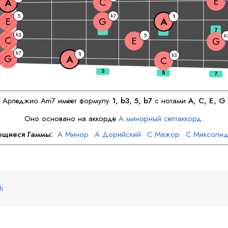
E
C
A
5
7
b
1
E
G
A
3
5
7
3
b
5
b
C
E
G
7
b
1
3
b
G
A
C
Арпеджио
A
m7 имеет формулу
1, b3, 5, b7
с нотами
A
, 
C
, 
E
, 
G
Оно основано на аккорде
A
минорный септаккорд
.
ющиеся Гаммы:
A
Минор
A
Дорийский
C
Мажор
C
Миксолид
E
Минор
E
Фригийский
G
Мажор
G
Дорийский
sh