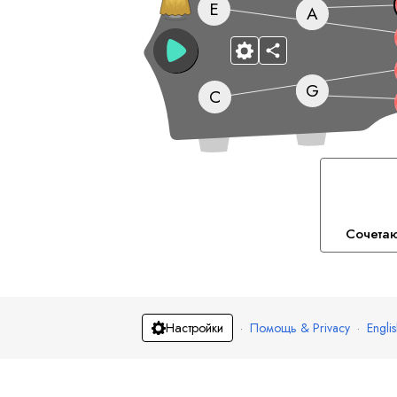
E
A
G
C
Сочета
·
Помощь & Privacy
·
Engli
Настройки