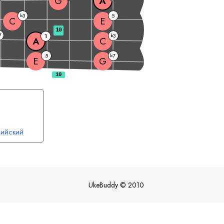
G
A
3
5
b
C
E
10
7
3
1
b
A
C
5
7
b
E
G
ийский
UkeBuddy
©
2010