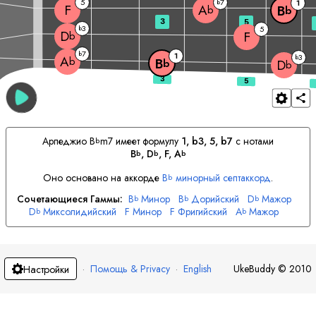
5
7
b
1
F
A
B
b
b
3
5
3
b
5
D
F
b
7
b
1
3
b
A
b
B
b
D
b
Арпеджио
B
m7 имеет формулу
1, b3, 5, b7
с нотами
b
B
, 
D
, 
F
, 
A
b
b
b
Оно основано на аккорде
B
минорный септаккорд
.
b
Сочетающиеся Гаммы:
B
Минор
B
Дорийский
D
Мажор
b
b
b
D
Миксолидийский
F
Минор
F
Фригийский
A
Мажор
b
b
A
Дорийский
b
·
Помощь & Privacy
·
English
UkeBuddy
©
2010
Настройки