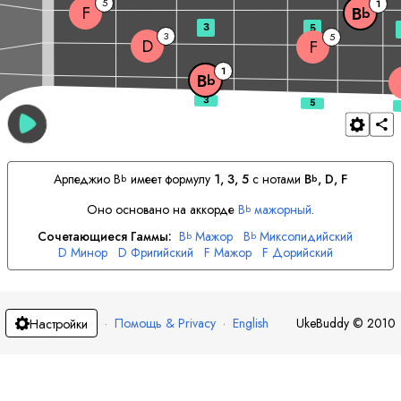
5
1
F
B
b
3
5
3
5
D
F
1
B
b
Арпеджио
B
имеет формулу
1, 3, 5
с нотами
B
, 
D
, 
F
b
b
Оно основано на аккорде
B
мажорный
.
b
Сочетающиеся Гаммы:
B
Мажор
B
Миксолидийский
b
b
D
Минор
D
Фригийский
F
Мажор
F
Дорийский
·
Помощь & Privacy
·
English
UkeBuddy
©
2010
Настройки