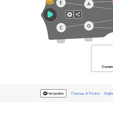
E
A
G
C
Сочет
·
Помощь & Privacy
·
Engli
Настройки