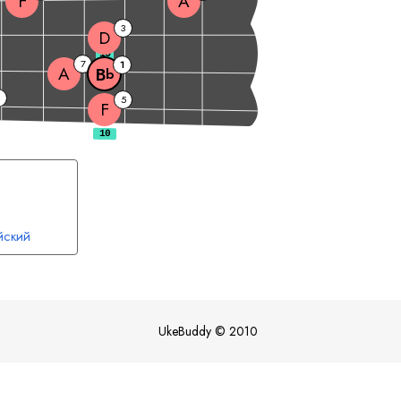
F
A
3
D
10
7
1
A
B
b
5
F
йский
UkeBuddy
©
2010