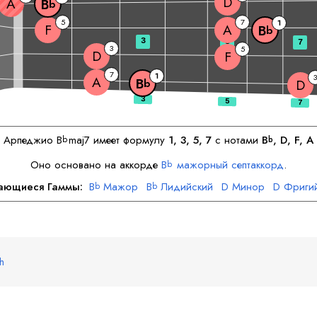
D
A
B
b
5
7
1
F
A
B
b
3
5
7
3
5
D
F
7
1
3
A
B
b
D
Арпеджио
B
maj7 имеет формулу
1, 3, 5, 7
с нотами
B
, 
D
, 
F
, 
A
b
b
Оно основано на аккорде
B
мажорный септаккорд
.
b
ающиеся Гаммы:
B
Мажор
B
Лидийский
D
Минор
D
Фриги
b
b
F
Мажор
F
Миксолидийский
A
Фригийский
A
Локрийский
sh