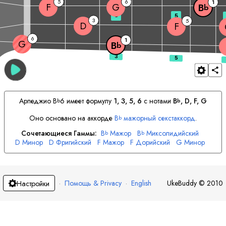
5
6
1
F
G
B
b
3
5
3
5
D
F
6
1
G
B
b
Арпеджио
B
6 имеет формулу
1, 3, 5, 6
с нотами
B
, 
D
, 
F
, 
G
b
b
Оно основано на аккорде
B
мажорный секстаккорд
.
b
Сочетающиеся Гаммы:
B
Мажор
B
Миксолидийский
b
b
D
Минор
D
Фригийский
F
Мажор
F
Дорийский
G
Минор
G
Дорийский
·
Помощь & Privacy
·
English
UkeBuddy
©
2010
Настройки