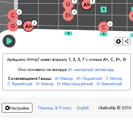
7
1
G
A
b
3
5
3
5
C
E
b
7
1
3
G
A
b
C
Арпеджио
A
maj7 имеет формулу
1, 3, 5, 7
с нотами
A
, 
C
, 
E
, 
G
b
b
b
Оно основано на аккорде
A
мажорный септаккорд
.
b
Сочетающиеся Гаммы:
A
Мажор
A
Лидийский
C
Минор
b
b
C
Фригийский
E
Мажор
E
Миксолидийский
G
Фригийский
b
b
G
Локрийский
·
Помощь & Privacy
·
English
UkeBuddy
©
2010
Настройки