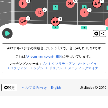
5
7
b
1
F
G
A
#
#
3
5
3
5
D
F
7
b
1
G
#
A
#
A
7
アルペジオの構成音は
1, 3, 5, b7
で、音は
A
, 
D
, 
F
, 
G
です
#
#
#
これは
A
dominant seventh 和音
に基づいています。
#
マッチングスケール：
A
ミクソリディアン
A
ヒンドゥ
#
#
D
ロクリアン
D
ジプシ
F
ドリアン
F
メロディックマイナ
G
リディア
#
·
ヘルプ & Privacy
·
English
UkeBuddy
©
2010
設定