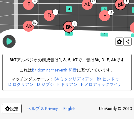
5
7
b
1
F
A
B
b
b
3
5
3
5
D
F
7
b
1
A
b
B
b
B
7
アルペジオの構成音は
1, 3, 5, b7
で、音は
B
, 
D
, 
F
, 
A
です
b
b
b
これは
B
dominant seventh 和音
に基づいています。
b
マッチングスケール：
B
ミクソリディアン
B
ヒンドゥ
b
b
D
ロクリアン
D
ジプシ
F
ドリアン
F
メロディックマイナ
A
リディア
b
·
ヘルプ & Privacy
·
English
UkeBuddy
©
2010
設定