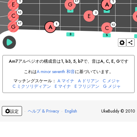
5
7
b
1
E
G
A
3
5
3
b
5
C
E
7
b
1
3
b
G
A
C
A
m7
アルペジオの構成音は
1, b3, 5, b7
で、音は
A
, 
C
, 
E
, 
G
です
これは
A
minor seventh 和音
に基づいています。
マッチングスケール：
A
マイナ
A
ドリアン
C
メジャ
C
ミクソリディアン
E
マイナ
E
フリジアン
G
メジャ
G
ドリアン
·
ヘルプ & Privacy
·
English
UkeBuddy
©
2010
設定