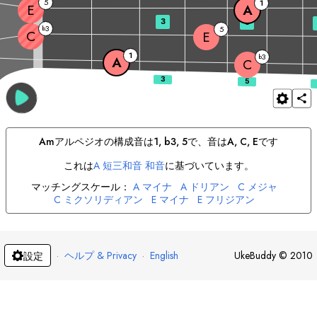
5
1
E
A
3
5
3
b
5
C
E
1
3
b
A
C
A
m
アルペジオの構成音は
1, b3, 5
で、音は
A
, 
C
, 
E
です
これは
A
短三和音 和音
に基づいています。
マッチングスケール：
A
マイナ
A
ドリアン
C
メジャ
C
ミクソリディアン
E
マイナ
E
フリジアン
·
ヘルプ & Privacy
·
English
UkeBuddy
©
2010
設定