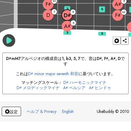
3
5
b
F
A
#
#
3
5
7
1
3
b
D
D
F
#
#
5
A
#
D
mM7
アルペジオの構成音は
1, b3, 5, 7
で、音は
D
, 
F
, 
A
, 
D
で
#
#
#
#
す
これは
D
minor major seventh 和音
に基づいています。
#
マッチングスケール：
D
ハーモニックマイナ
#
D
メロディックマイナ
A
ペルシア
A
ヒンドゥ
#
#
#
D
ペルシア
D
ジュウィッシュ
·
ヘルプ & Privacy
·
English
UkeBuddy
©
2010
設定