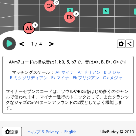
7
b
G
b
3
5
5
E
b
1
A
b
<
>
1
/
4
A
m7
コードの構成音は
1, b3, 5, b7
で、音は
A
, 
B
, 
E
, 
G
です
b
b
b
b
マッチングスケール：
A
マイナ
A
ドリアン
B
メジャ
b
b
B
ミクソリディアン
E
マイナ
E
フリジアン
G
メジャ
b
b
b
G
ドリアン
b
マイナーセブンスコードは、ソウルやR&Bをはじめ多くのジャン
ルで使われます。マイナー進行のトニックとして、またクラシッ
クなジャズのii-V-Iターンアラウンドの2度としてよく機能しま
す。
·
ヘルプ & Privacy
·
English
UkeBuddy
©
2010
設定