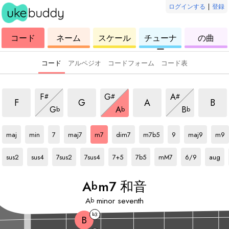
ログインする
|
登録
ウ
コ
ウ
ウ
ウ
コード
ネーム
スケール
チューナ
の曲
ク
ー
ク
ク
ク
ー
レ
ド
レ
レ
レ
レ
レ
レ
レ
コード
アルペジオ
コードフォーム
コード表
音
m7 和音
m7 和音
m7 和音
m7 和
m7 和音
m7 和音
m7 和音
F
G
A
#
#
#
m7 和音
m7 和音
m7 和音
F
G
A
B
G
A
B
b
b
b
Ab
和音
Ab
和音
Ab
和音
Ab
和音
Ab
和音
Ab
和音
Ab
和音
Ab
和音
Ab
和音
Ab
和音
maj
min
7
maj7
m7
dim7
m7b5
9
maj9
m9
Ab
和音
Ab
和音
Ab
和音
Ab
和音
Ab
和音
Ab
和音
Ab
和音
Ab
和音
Ab
和音
sus2
sus4
7sus2
7sus4
7+5
7b5
mM7
6/9
aug
A
m7 和音
b
A
minor seventh
b
3
b
B