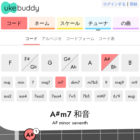
ログインする
|
登録
ウ
コ
ウ
ウ
ウ
コード
ネーム
スケール
チューナ
の曲
ク
ー
ク
ク
ク
ー
レ
ド
レ
レ
レ
レ
レ
レ
レ
コード
アルペジオ
コードフォーム
コード表
音
m7 和音
m7 和音
m7 和音
m7 和
m7 和音
m7 和音
m7 和音
F
G
A
#
#
#
m7 和音
m7 和音
m7 和音
F
G
A
B
G
A
B
b
b
b
A#
和音
A#
和音
A#
和音
A#
和音
A#
和音
A#
和音
A#
和音
A#
和音
A#
和音
A#
和音
maj
min
7
maj7
m7
dim7
m7b5
9
maj9
m9
A#
和音
A#
和音
A#
和音
A#
和音
A#
和音
A#
和音
A#
和音
A#
和音
A#
和音
sus2
sus4
7sus2
7sus4
7+5
7b5
mM7
6/9
aug
A
m7 和音
#
A
minor seventh
#
1
A
#