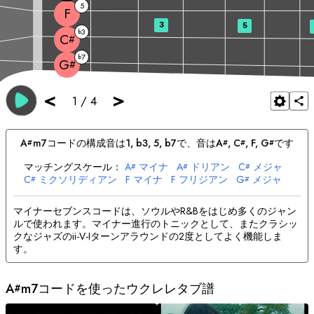
5
F
3
5
3
b
C
#
7
b
G
#
<
>
1
/
4
A
m7
コードの構成音は
1, b3, 5, b7
で、音は
A
, 
C
, 
F
, 
G
です
#
#
#
#
マッチングスケール：
A
マイナ
A
ドリアン
C
メジャ
#
#
#
C
ミクソリディアン
F
マイナ
F
フリジアン
G
メジャ
#
#
G
ドリアン
#
マイナーセブンスコードは、ソウルやR&Bをはじめ多くのジャン
ルで使われます。マイナー進行のトニックとして、またクラシッ
クなジャズのii-V-Iターンアラウンドの2度としてよく機能しま
す。
A
m7コードを使ったウクレレタブ譜
#