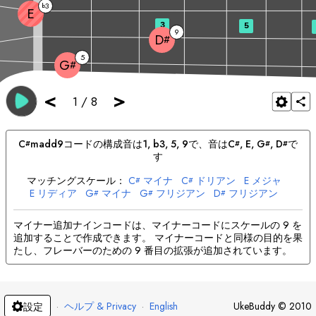
3
b
E
3
5
9
D
#
5
G
#
<
>
1
/
8
C
madd9
コードの構成音は
1, b3, 5, 9
で、音は
C
, 
E
, 
G
, 
D
で
#
#
#
#
す
マッチングスケール：
C
マイナ
C
ドリアン
E
メジャ
#
#
E
リディア
G
マイナ
G
フリジアン
D
フリジアン
#
#
#
D
ロクリアン
#
マイナー追加ナインコードは、マイナーコードにスケールの 9 を
追加することで作成できます。 マイナーコードと同様の目的を果
たし、フレーバーのための 9 番目の拡張が追加されています。
·
ヘルプ & Privacy
·
English
UkeBuddy
©
2010
設定