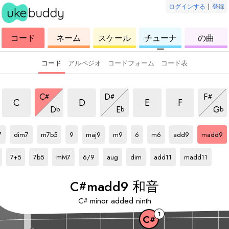
ログインする
|
登録
ウ
コ
ウ
ウ
ウ
コード
ネーム
スケール
チューナ
の曲
ク
ー
ク
ク
ク
ー
レ
ド
レ
レ
レ
レ
レ
レ
レ
コード
アルペジオ
コードフォーム
コード表
madd9 和音
madd9 和音
madd9 和音
madd9 和音
madd9 和音
madd9 和音
madd9 
C
D
F
#
#
#
madd9 和音
madd9 和音
madd
C
D
E
F
D
E
G
b
b
b
#
音
C#
和音
C#
和音
C#
和音
C#
和音
C#
和音
C#
和音
C#
和音
C#
和音
C#
和音
7
dim7
m7b5
9
maj9
m9
6
m6
add9
madd9
C#
和音
C#
和音
C#
和音
C#
和音
C#
和音
C#
和音
C#
和音
C#
和音
7+5
7b5
mM7
6/9
aug
dim
add11
madd11
C
madd9 和音
#
C
minor added ninth
#
1
C
#