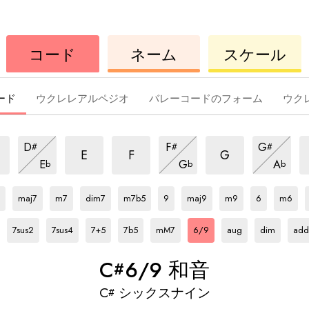
ウ
コ
ウ
コード
ネーム
スケール
ク
ー
ク
レ
ド
レ
レ
レ
ード
ウクレレアルペジオ
バレーコードのフォーム
ウク
6/9
6/9
6/9
6
6/9
6/9
6/9
D
F
G
#
#
#
和
和
和
和
和
和
6/9
6/9
6/9
E
F
G
E
G
A
b
b
b
音
音
音
和
音
音
和
音
和
C#
和
C#
和
C#
和
C#
和
C#
和
C#
和
C#
和
C#
和
C#
和
C#
和
音
音
音
音
音
音
音
音
音
音
音
音
音
maj7
m7
dim7
m7b5
9
maj9
m9
6
m6
C#
和
C#
和
C#
和
C#
和
C#
和
C#
和
C#
和
C#
和
C#
和
音
音
音
音
音
音
音
音
音
7sus2
7sus4
7+5
7b5
mM7
6/9
aug
dim
add
C
6/9 和音
#
C
シックスナイン
#