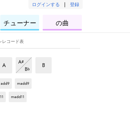
ログインする
|
登録
ウ
ウ
チューナー
の曲
ク
ク
レ
レ
レ
レ
レレコード表
/9
6/9
6/9
A
#
和
和
和
6/9
A
B
B
b
音
音
和
音
C#
和
C#
和
音
音
音
add9
madd9
C#
和
音
11
madd11