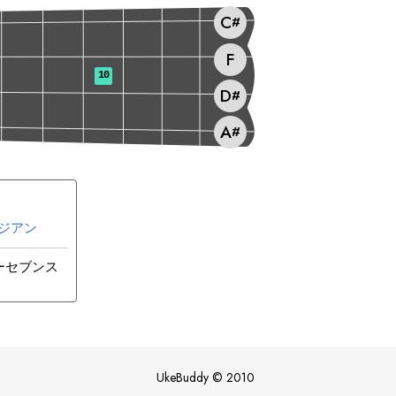
C
#
F
10
D
#
A
#
ジアン
ーセブンス
UkeBuddy
©
2010