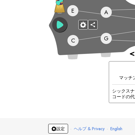
E
A
G
C
<
マッチ
シックスナ
コードの代
·
ヘルプ & Privacy
·
English
設定