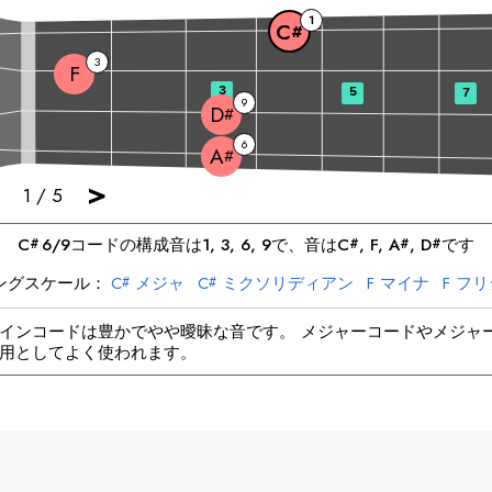
1
C
#
3
F
3
5
7
9
D
#
6
A
#
>
1
/
5
C
6/9
コードの構成音は
1, 3, 6, 9
で、音は
C
, 
F
, 
A
, 
D
です
#
#
#
#
ングスケール：
C
メジャ
C
ミクソリディアン
F
マイナ
F
フリ
#
#
A
マイナ
A
ドリアン
D
マイナ
D
ドリアン
#
#
#
#
インコードは豊かでやや曖昧な音です。 メジャーコードやメジャ
用としてよく使われます。