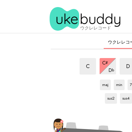
ウクレレコード
ウクレレコ
6/9
6/9
6/9
C
#
和
和
和
6/9
C
D
D
b
音
音
和
音
C#
和
C#
和
音
音
音
maj
min
7
C#
和
C#
和
音
音
sus2
sus4