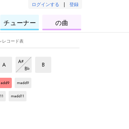
ログインする
|
登録
ウ
ウ
チューナー
の曲
ク
ク
レ
レ
レ
レ
レレコード表
dd9
add9
add9
A
#
和
和
和
add9
A
B
B
b
音
音
和
音
D
和
D
和
音
音
音
add9
madd9
D
和
音
11
madd11