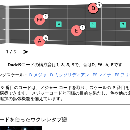
1
D
3
F
#
3
5
7
9
E
5
A
>
1
/
9
D
add9
コードの構成音は
1, 3, 5, 9
で、音は
D
, 
F
, 
A
, 
E
です
#
ングスケール：
D
メジャ
D
ミクソリディアン
F
マイナ
F
フリ
#
#
A
メジャ
A
ドリアン
E
マイナ
E
ドリアン
 9 番目のコードは、メジャー コードを取り、スケールの 9 番目
構築できます。 メジャーコードと同様の目的を果たし、色や他の
追加の拡張機能を備えています。
9コードを使ったウクレレタブ譜