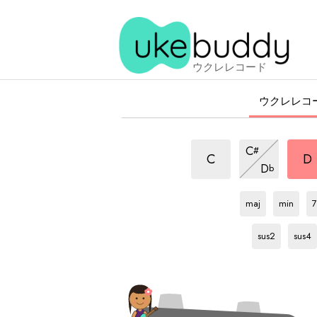
ウクレレコード
ウクレレコ
add9
add
add9
C
#
和
和
和
add9
C
D
D
b
音
音
和
音
D
和
D
和
音
音
音
maj
min
7
D
和
D
和
音
音
sus2
sus4