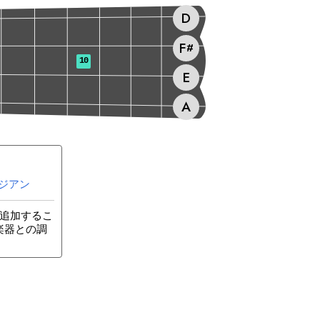
D
F
#
10
E
A
ジアン
を追加するこ
楽器との調