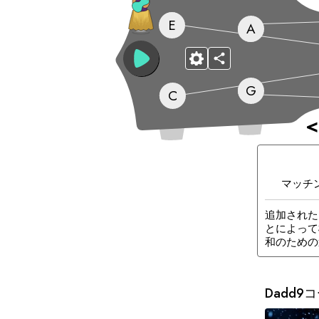
E
A
G
C
<
マッチ
追加された
とによって
和のための
D
add