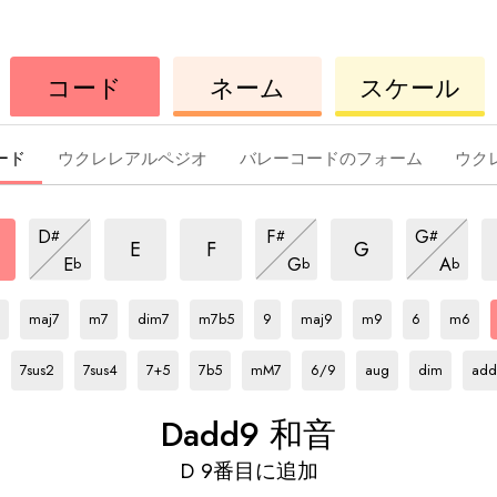
ウ
コ
ウ
コード
ネーム
スケール
ク
ー
ク
レ
ド
レ
レ
レ
ード
ウクレレアルペジオ
バレーコードのフォーム
ウク
9
add9
add9
add9
a
add9
add9
add9
D
F
G
#
#
#
和
和
和
和
和
和
add9
add9
add9
E
F
G
E
G
A
b
b
b
音
音
音
和
音
音
和
音
和
D
和
D
和
D
和
D
和
D
和
D
和
D
和
D
和
D
和
D
和
音
音
音
音
音
音
音
音
音
音
音
音
音
maj7
m7
dim7
m7b5
9
maj9
m9
6
m6
D
和
D
和
D
和
D
和
D
和
D
和
D
和
D
和
D
和
音
音
音
音
音
音
音
音
音
7sus2
7sus4
7+5
7b5
mM7
6/9
aug
dim
add
D
add9 和音
D
9番目に追加