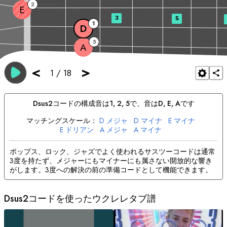
2
E
3
5
1
D
5
A
<
>
1
/
18
D
sus2
コードの構成音は
1, 2, 5
で、音は
D
, 
E
, 
A
です
マッチングスケール：
D
メジャ
D
マイナ
E
マイナ
E
ドリアン
A
メジャ
A
マイナ
ポップス、ロック、ジャズでよく使われるサスツーコードは通常
3度を持たず、メジャーにもマイナーにも属さない開放的な響き
がします。3度への解決の前の準備コードとして機能できます。
D
sus2コードを使ったウクレレタブ譜