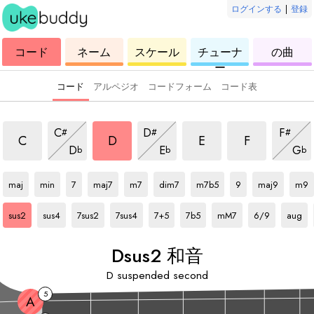
ログインする
|
登録
ウ
コ
ウ
ウ
ウ
コード
ネーム
スケール
チューナ
の曲
ク
ー
ク
ク
ク
ー
レ
ド
レ
レ
レ
レ
レ
レ
レ
コード
アルペジオ
コードフォーム
コード表
sus2 和音
sus2 和音
sus2 和音
sus2 和音
sus2 和音
sus2 和音
sus2 和
C
D
F
#
#
#
sus2 和音
sus2 和音
sus2
C
D
E
F
D
E
G
b
b
b
D
和音
D
和音
D
和音
D
和音
D
和音
D
和音
D
和音
D
和音
D
和音
D
和音
maj
min
7
maj7
m7
dim7
m7b5
9
maj9
m9
D
和音
D
和音
D
和音
D
和音
D
和音
D
和音
D
和音
D
和音
D
和音
sus2
sus4
7sus2
7sus4
7+5
7b5
mM7
6/9
aug
D
sus2 和音
D
suspended second
5
A