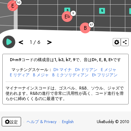
3
b
E
3
5
9
E
b
7
b
B
<
>
1
/
6
D
m9
コードの構成音は
1, b3, b7, 9
で、音は
D
, 
E
, 
B
, 
E
です
b
b
b
マッチングスケール：
D
マイナ
D
ドリアン
E
メジャ
b
b
E
リディア
B
メジャ
B
ミクソリディアン
E
フリジアン
b
E
ロクリアン
b
マイナーナインスコードは、ゴスペル、R&B、ソウル、ジャズで
使われます。R&Bの進行で非常に汎用性が高く、コード進行を滑
らかに締めくくるのに最適です。
·
ヘルプ & Privacy
·
English
UkeBuddy
©
2010
設定