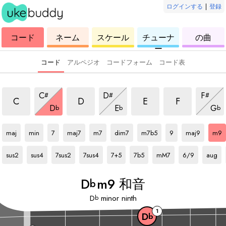
ログインする
|
登録
ウ
コ
ウ
ウ
ウ
コード
ネーム
スケール
チューナ
の曲
ク
ー
ク
ク
ク
ー
レ
ド
レ
レ
レ
レ
レ
レ
レ
コード
アルペジオ
コードフォーム
コード表
m9 和音
m9 和音
m9 和音
m9 和音
m9 和音
m9 和音
m9 和音
C
D
F
#
#
#
m9 和音
m9 和音
m9 
C
D
E
F
D
E
G
b
b
b
Db
和音
Db
和音
Db
和音
Db
和音
Db
和音
Db
和音
Db
和音
Db
和音
Db
和音
Db
和音
maj
min
7
maj7
m7
dim7
m7b5
9
maj9
m9
Db
和音
Db
和音
Db
和音
Db
和音
Db
和音
Db
和音
Db
和音
Db
和音
Db
和音
sus2
sus4
7sus2
7sus4
7+5
7b5
mM7
6/9
aug
D
m9 和音
b
D
minor ninth
b
1
D
b