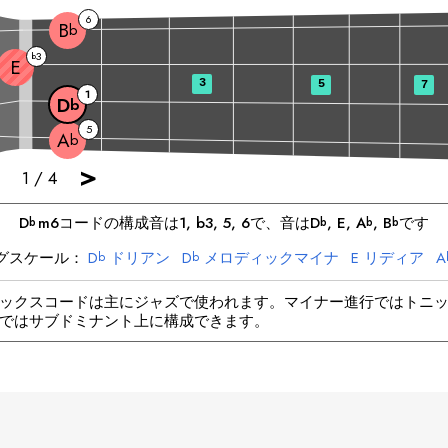
6
B
b
3
b
E
3
5
7
1
D
b
5
A
b
>
1
/
4
D
m6
コードの構成音は
1, b3, 5, 6
で、音は
D
, 
E
, 
A
, 
B
です
b
b
b
b
グスケール：
D
ドリアン
D
メロディックマイナ
E
リディア
A
b
b
A
ハーモニックマイナ
B
ロクリアン
B
ブルース
b
b
b
ックスコードは主にジャズで使われます。マイナー進行ではトニ
ではサブドミナント上に構成できます。