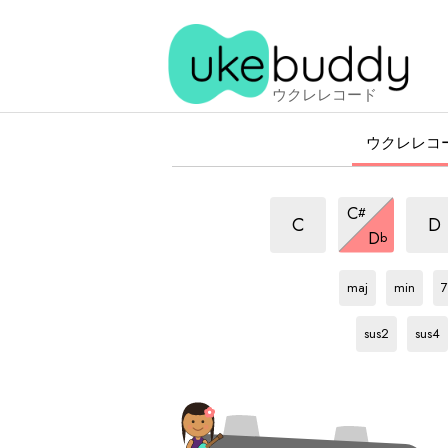
ウクレレコード
ウクレレコ
m6
m6
m6
C
#
和
和
和
m6
C
D
D
b
音
音
和
音
Db
和
Db
和
音
音
音
maj
min
7
Db
和
Db
和
音
音
sus2
sus4