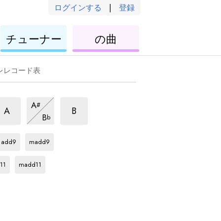
ログインする
|
登録
ウ
ウ
チューナー
の曲
ク
ク
レ
レ
レ
レ
レレコード表
m6
m6
m6
A
#
和
和
和
m6
A
B
B
b
音
音
和
音
Db
和
Db
和
音
音
音
add9
madd9
Db
和
音
11
madd11