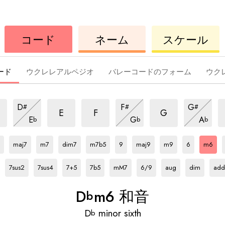
ウ
コ
ウ
コード
ネーム
スケール
ク
ー
ク
レ
ド
レ
レ
レ
ード
ウクレレアルペジオ
バレーコードのフォーム
ウク
m6
m6
m6
m6
m6
m6
D
F
G
#
#
#
和
和
和
和
和
和
m6
m6
m6
E
F
G
E
G
A
b
b
b
音
音
音
和
音
音
和
音
和
Db
和
Db
和
Db
和
Db
和
Db
和
Db
和
Db
和
Db
和
Db
和
Db
和
音
音
音
音
音
音
音
音
音
音
音
音
音
maj7
m7
dim7
m7b5
9
maj9
m9
6
m6
Db
和
Db
和
Db
和
Db
和
Db
和
Db
和
Db
和
Db
和
Db
和
音
音
音
音
音
音
音
音
音
7sus2
7sus4
7+5
7b5
mM7
6/9
aug
dim
add
D
m6 和音
b
D
minor sixth
b