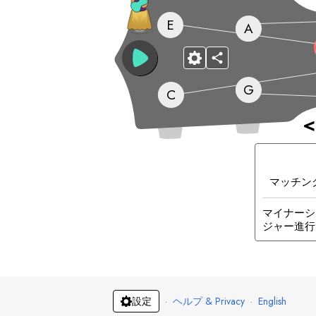
E
A
G
C
<
マッチン
マイナーシ
ジャー進行
·
ヘルプ & Privacy
·
English
設定