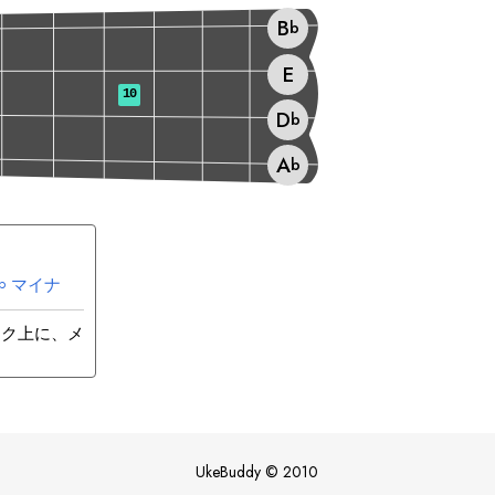
B
b
E
10
D
b
A
b
マイナ
b
ック上に、メ
UkeBuddy
©
2010