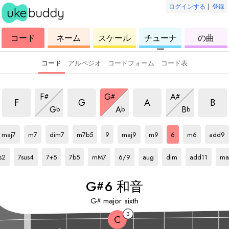
ログインする
|
登録
ウ
コ
ウ
ウ
ウ
コード
ネーム
スケール
チューナ
の曲
ク
ー
ク
ク
ク
ー
レ
ド
レ
レ
レ
レ
レ
レ
レ
コード
アルペジオ
コードフォーム
コード表
6 和音
6 和音
6 和音
6 和音
6 和音
6 和音
6 和音
F
G
A
#
#
#
6 和音
6 和音
6 和音
F
G
A
B
G
A
B
b
b
b
G#
和音
G#
和音
G#
和音
G#
和音
G#
和音
G#
和音
G#
和音
G#
和音
G#
和音
G#
和音
maj7
m7
dim7
m7b5
9
maj9
m9
6
m6
add9
音
G#
和音
G#
和音
G#
和音
G#
和音
G#
和音
G#
和音
G#
和音
G#
和音
G
和
s2
7sus4
7+5
7b5
mM7
6/9
aug
dim
add11
ma
G
6 和音
#
G
major sixth
#
3
C