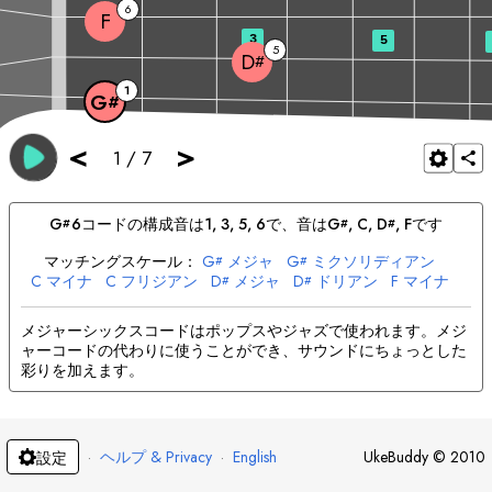
6
F
3
5
5
D
#
1
G
#
<
>
1
/
7
G
6
コードの構成音は
1, 3, 5, 6
で、音は
G
, 
C
, 
D
, 
F
です
#
#
#
マッチングスケール：
G
メジャ
G
ミクソリディアン
#
#
C
マイナ
C
フリジアン
D
メジャ
D
ドリアン
F
マイナ
#
#
F
ドリアン
メジャーシックスコードはポップスやジャズで使われます。メジ
ャーコードの代わりに使うことができ、サウンドにちょっとした
彩りを加えます。
·
ヘルプ & Privacy
·
English
UkeBuddy
©
2010
設定