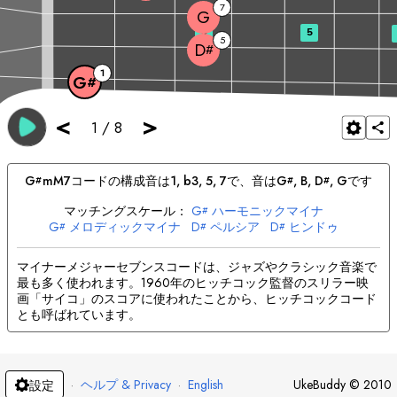
7
G
3
5
5
D
#
1
G
#
<
>
1
/
8
G
mM7
コードの構成音は
1, b3, 5, 7
で、音は
G
, 
B
, 
D
, 
G
です
#
#
#
マッチングスケール：
G
ハーモニックマイナ
#
G
メロディックマイナ
D
ペルシア
D
ヒンドゥ
#
#
#
G
ペルシア
G
ジュウィッシュ
マイナーメジャーセブンスコードは、ジャズやクラシック音楽で
最も多く使われます。1960年のヒッチコック監督のスリラー映
画「サイコ」のスコアに使われたことから、ヒッチコックコード
とも呼ばれています。
·
ヘルプ & Privacy
·
English
UkeBuddy
©
2010
設定