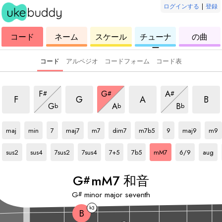
ログインする
|
登録
ウ
コ
ウ
ウ
ウ
コード
ネーム
スケール
チューナ
の曲
ク
ー
ク
ク
ク
ー
レ
ド
レ
レ
レ
レ
レ
レ
レ
コード
アルペジオ
コードフォーム
コード表
和音
mM7 和音
mM7 和音
mM7 和音
mM7 
mM7 和音
mM7 和音
mM7 和音
F
G
A
#
#
#
mM7 和音
mM7 和音
mM7 和音
F
G
A
B
G
A
B
b
b
b
G#
和音
G#
和音
G#
和音
G#
和音
G#
和音
G#
和音
G#
和音
G#
和音
G#
和音
G#
和音
maj
min
7
maj7
m7
dim7
m7b5
9
maj9
m9
G#
和音
G#
和音
G#
和音
G#
和音
G#
和音
G#
和音
G#
和音
G#
和音
G#
和音
sus2
sus4
7sus2
7sus4
7+5
7b5
mM7
6/9
aug
G
mM7 和音
#
G
minor major seventh
#
3
b
B