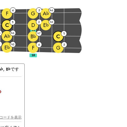
4
5
6
b
F
G
A
b
2
3
1
b
C
D
E
b
10
5
6
b
7
b
1
A
C
B
b
b
2
3
b
4
5
E
F
G
b
A
, 
B
です
b
b
和
音
thコードを表示