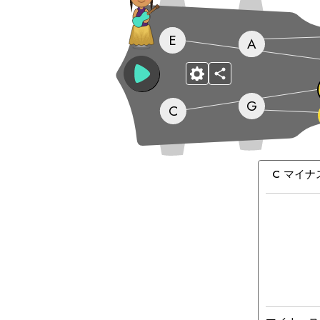
E
A
G
C
マ
ッ
C
マイナ
チ
ン
グ
和
音：