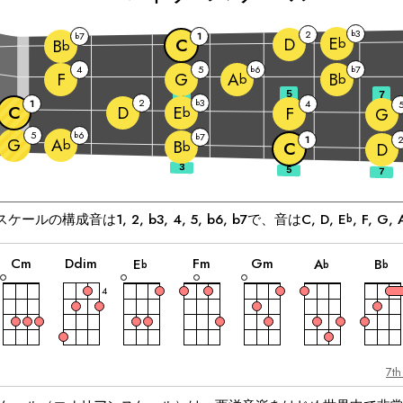
3
2
b
7
1
b
E
D
C
b
B
b
4
5
6
7
b
b
F
G
A
B
b
b
3
5
7
2
3
1
b
4
C
D
E
F
b
G
5
6
b
7
b
1
G
A
b
B
b
C
D
スケールの構成音は
1, 2, b3, 4, 5, b6, b7
で、音は
C
, 
D
, 
E
, 
F
, 
G
, 
b
和
和
和
和
和
和
音
音
音
音
音
音
C
m
D
dim
F
m
G
m
E
A
B
b
b
b
4
7