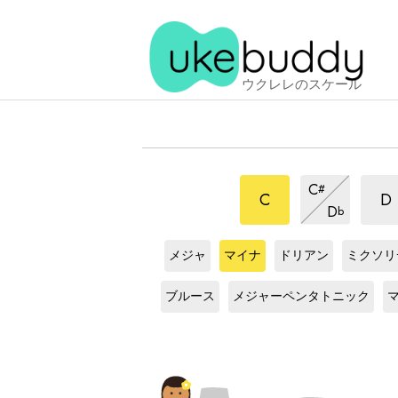
ウクレレのスケール
マ
マ
マ
C
#
イ
イ
イ
マ
C
D
D
b
ナ
ナ
イ
ナ
C
ス
C
ス
C
ス
C
ス
ス
ナ
ス
ス
ケ
ケ
ケ
ケ
ケ
ス
メジャ
マイナ
ドリアン
ミクソリ
ケ
ケ
ー
ー
ー
ー
C
ス
C
ス
C
ー
ケ
ル
ル
ー
ル
ル
ー
ケ
ケ
ブルース
メジャーペンタトニック
ル
ー
ル
ル
ー
ー
ル
ル
ル