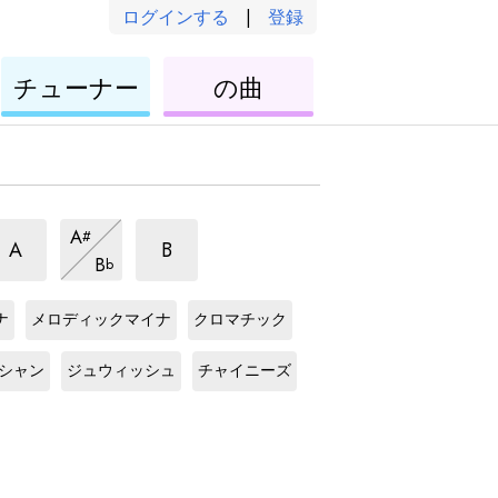
ログインする
|
登録
ウ
ウ
チューナー
の曲
ク
ク
レ
レ
レ
レ
マ
マ
マ
A
#
イ
イ
イ
マ
A
B
B
b
ナ
ナ
イ
ナ
C
ス
C
ス
ス
ナ
ス
ス
ケ
ケ
ケ
ス
ナ
メロディックマイナ
クロマチック
ケ
ケ
ー
ー
C
ス
C
ス
ー
ケ
ー
ル
ー
ル
ケ
ケ
シャン
ジュウィッシュ
チャイニーズ
ル
ー
ル
ル
ー
ー
ル
ル
ル