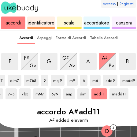
Accesso
|
Registrati
ukulele
di
ukulele
ukulele
di
accordi
identificatore
scale
accordatore
canzoni
accordi
uk
Accordi
Arpeggi
Forme di Accordi
Tabella Accordi
o
accordo
add11
accordo
add11
accordo
add11
accord
add11
accordo
add11
accordo
add11
accordo
add11
F
G
A
#
#
#
accordo
add11
accordo
add11
accordo
add11
F
G
A
B
G
A
B
b
b
b
#
ccordo
accordo
A#
A#
accordo
A#
accordo
accordo
A#
A#
accordo
accordo
A#
accordo
A#
accordo
A#
A#
accord
7
dim7
m7b5
9
maj9
m9
6
m6
add9
madd9
ordo
A#
accordo
accordo
A#
accordo
A#
A#
accordo
accordo
A#
accordo
A#
accordo
A#
A#
accordo
A#
4
7+5
7b5
mM7
6/9
aug
dim
add11
madd11
accordo
A
add11
#
A
added eleventh
#
3
D