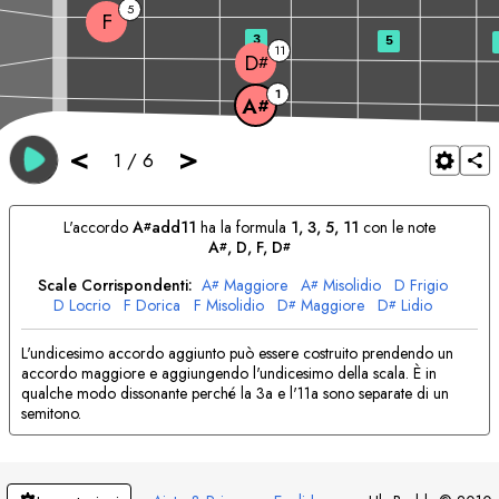
5
F
3
5
11
D
#
1
A
#
<
>
1
/
6
L'accordo
A
add11
ha la formula
1, 3, 5, 11
con le note
#
A
, 
D
, 
F
, 
D
#
#
Scale Corrispondenti:
A
Maggiore
A
Misolidio
D
Frigio
#
#
D
Locrio
F
Dorica
F
Misolidio
D
Maggiore
D
Lidio
#
#
L'undicesimo accordo aggiunto può essere costruito prendendo un
accordo maggiore e aggiungendo l'undicesimo della scala. È in
qualche modo dissonante perché la 3a e l'11a sono separate di un
semitono.