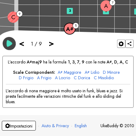
7
A
3
5
9
C
1
A
#
<
>
1
/
9
L'accordo
A
maj9
ha la formula
1, 3, 7, 9
con le note
A
, 
D
, 
A
, 
C
#
#
Scale Corrispondenti:
A
Maggiore
A
Lidio
D
Minore
#
#
D
Frigio
A
Frigio
A
Locrio
C
Dorica
C
Misolidio
L'accordo di nona maggiore è molto usato in funk, blues e jazz. Si
presta facilmente alle variazioni ritmiche del funk e allo sliding del
blues.
·
Aiuto & Privacy
·
English
UkeBuddy
©
2010
Impostazioni