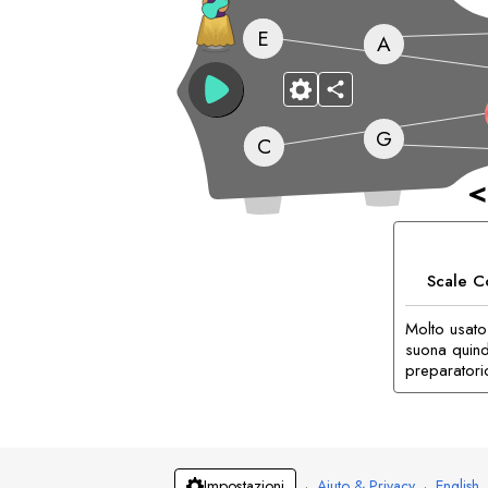
E
A
G
C
<
Scale C
Molto usato
suona quind
preparatorio
·
Aiuto & Privacy
·
English
Impostazioni