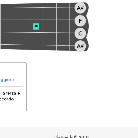
A
#
F
10
C
A
#
ggiore
la terza e
accordo
UkeBuddy
©
2010