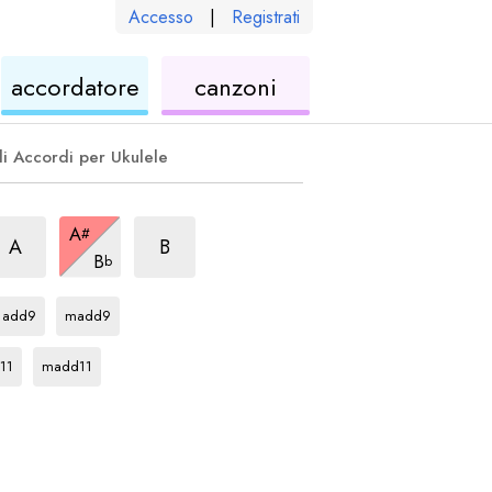
Accesso
|
Registrati
le
ukulele
di
accordatore
canzoni
ukulele
li Accordi per Ukulele
ccordo
us2
accordo
sus2
accordo
sus2
A
#
accordo
sus2
A
B
B
b
o
accordo
accordo
A#
A#
add9
madd9
ordo
accordo
A#
11
madd11