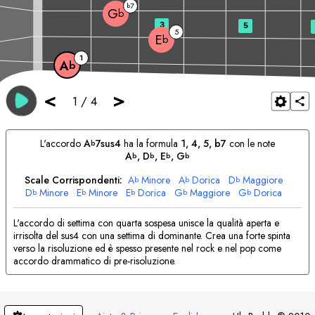
7
b
G
b
3
5
5
E
b
1
A
b
<
>
1
/
4
L'accordo
A
7sus4
ha la formula
1, 4, 5, b7
con le note
b
A
, 
D
, 
E
, 
G
b
b
b
b
Scale Corrispondenti:
A
Minore
A
Dorica
D
Maggiore
b
b
b
D
Minore
E
Minore
E
Dorica
G
Maggiore
G
Dorica
b
b
b
b
b
L'accordo di settima con quarta sospesa unisce la qualità aperta e
irrisolta del sus4 con una settima di dominante. Crea una forte spinta
verso la risoluzione ed è spesso presente nel rock e nel pop come
accordo drammatico di pre-risoluzione.