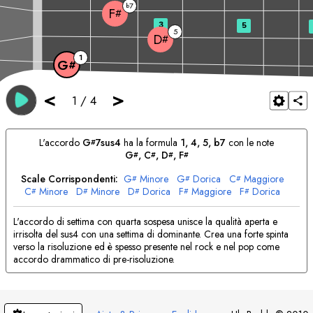
7
b
F
#
3
5
5
D
#
1
G
#
<
>
1
/
4
L'accordo
G
7sus4
ha la formula
1, 4, 5, b7
con le note
#
G
, 
C
, 
D
, 
F
#
#
#
#
Scale Corrispondenti:
G
Minore
G
Dorica
C
Maggiore
#
#
#
C
Minore
D
Minore
D
Dorica
F
Maggiore
F
Dorica
#
#
#
#
#
L'accordo di settima con quarta sospesa unisce la qualità aperta e
irrisolta del sus4 con una settima di dominante. Crea una forte spinta
verso la risoluzione ed è spesso presente nel rock e nel pop come
accordo drammatico di pre-risoluzione.