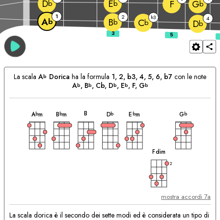
D
E
F
G
b
b
b
1
2
3
b
4
A
B
b
C
b
b
D
b
La scala
A
Dorica
ha la formula
1, 2, b3, 4, 5, 6, b7
con le note
b
A
, 
B
, Cb, 
D
, 
E
, 
F
, 
G
b
b
b
b
b
accordo
accordo
accordo
accordo
accordo
accordo
Accordi
B
A
m
B
m
D
E
m
G
b
b
b
b
b
Corrispondenti:
accordo
F
dim
2
mostra accordi 7a
La scala dorica è il secondo dei sette modi ed è considerata un tipo di