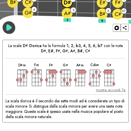
B
C
D
E
F
#
#
#
#
#
4
5
6
7
b
G
#
A
#
B
C
#
#
La scala
D
Dorica
ha la formula
1, 2, b3, 4, 5, 6, b7
con le note
#
D
, E#, 
F
, 
G
, 
A
, B#, 
C
#
#
#
#
#
accordo
accordo
accordo
accordo
accordo
accordo
accordo
Accordi
F
m
C
dim
D
m
F
G
A
m
C
#
#
#
#
#
Corrispondenti:
2
mostra accordi 7a
La scala dorica è il secondo dei sette modi ed è considerata un tipo di
scala minore. Si distingue dalla scala minore per avere una sesta nota
maggiore. Questa scala è spesso usata nella musica popolare al posto
della scala minore naturale.