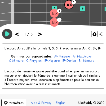
1
A
b
3
5
5
E
b
9
B
b
<
>
1
/
5
L'accord
A
add9
a la formule
1, 3, 5, 9
avec les notes
A
, 
C
, 
E
, 
B
b
b
b
b
Gammes correspondantes:
A
Majeure
A
Myxolydien
b
b
C
Mineure
C
Phrygien
E
Majeure
E
Dorien
B
Mineure
b
b
b
B
Dorien
b
L'accord de neuvième ajouté peut être construit en prenant un accord
majeur et en ajoutant le 9ème de la gamme. Il sert un objectif similaire
à l'accord majeur, avec l'extension supplémentaire pour la couleur ou
l'harmonisation avec d'autres instruments.
·
Aide & Privacy
·
English
UkeBuddy
©
2010
Paramètres