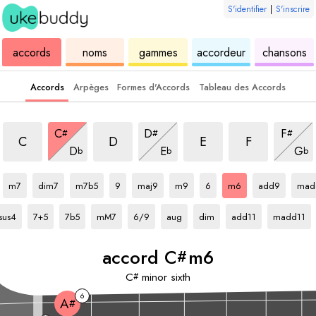
S'identifier
|
S'inscrire
de
des
de
de
u
accords
noms
gammes
accordeur
chansons
ukulélé
accords
ukulélé
ukulélé
Accords
Arpèges
Formes d'Accords
Tableau des Accords
accord
m6
accord
m6
accord
m6
accord
m6
accord
m6
accord
m6
accord
m6
C
D
F
#
#
#
accord
m6
accord
m6
accor
m6
C
D
E
F
D
E
G
b
b
b
d
C#
accord
accord
C#
C#
accord
C#
accord
accord
C#
C#
accord
accord
C#
accord
C#
accord
C#
C#
acc
m7
dim7
m7b5
9
maj9
m9
6
m6
add9
mad
ccord
C#
accord
C#
accord
C#
accord
C#
accord
C#
accord
C#
accord
C#
accord
C#
accord
C#
sus4
7+5
7b5
mM7
6/9
aug
dim
add11
madd11
accord
C
m6
#
C
minor sixth
#
6
A
#