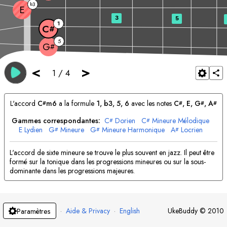
3
b
E
3
5
1
C
#
5
G
#
<
>
1
/
4
L'accord
C
m6
a la formule
1, b3, 5, 6
avec les notes
C
, 
E
, 
G
, 
A
#
#
#
#
Gammes correspondantes:
C
Dorien
C
Mineure Mélodique
#
#
E
Lydien
G
Mineure
G
Mineure Harmonique
A
Locrien
#
#
#
A
Blues
#
L'accord de sixte mineure se trouve le plus souvent en jazz. Il peut être
formé sur la tonique dans les progressions mineures ou sur la sous-
dominante dans les progressions majeures.
·
Aide & Privacy
·
English
UkeBuddy
©
2010
Paramètres