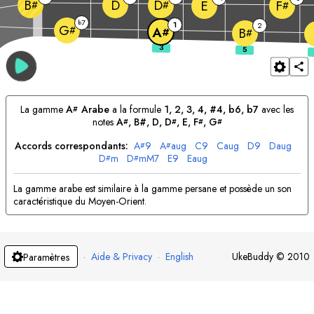
D
B
D
E
F
#
#
#
7
b
1
2
G
#
A
B
#
#
La gamme
A
Arabe
a la formule
1, 2, 3, 4, #4, b6, b7
avec les
#
notes
A
, B#, 
D
, 
D
, 
E
, 
F
, 
G
#
#
#
#
Accords correspondants:
A
9
A
aug
C
9
C
aug
D
9
D
aug
#
#
D
m
D
mM7
E
9
E
aug
#
#
La gamme arabe est similaire à la gamme persane et possède un son
caractéristique du Moyen-Orient.
·
Aide & Privacy
·
English
UkeBuddy
©
2010
Paramètres