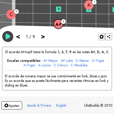
7
A
3
5
9
C
1
A
#
<
>
1
/
9
El acorde
A
maj9 tiene la formula
1, 3, 7, 9
en las notas
A
, 
D
, 
A
, 
C
#
#
Escalas compatibles:
A
Mayor
A
Lidia
D
Menor
D
Frigia
#
#
A
Frigia
A
Locria
C
Dórico
C
Mixolidia
El acorde de novena mayor se usa comúnmente en funk, blues y jazz.
Es un acorde que se presta fácilmente para variantes rítmicas en funk y
sliding en blues.
·
Ayuda & Privacy
·
English
UkeBuddy
©
2010
Ajustes