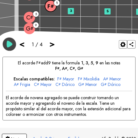
1
F
#
3
5
5
C
#
9
G
#
<
>
1
/
4
El acorde
F
add9 tiene la formula
1, 3, 5, 9
en las notas
#
F
, 
A
, 
C
, 
G
#
#
#
#
Escalas compatibles:
F
Mayor
F
Mixolidia
A
Menor
#
#
#
A
Frigia
C
Mayor
C
Dórico
G
Menor
G
Dórico
#
#
#
#
#
El acorde de novena agregado se puede construir tomando un
acorde mayor y agregando el noveno de la escala. Tiene un
propósito similar al del acorde mayor, con la extensión adicional para
colorear o armonizar con otros instrumentos.