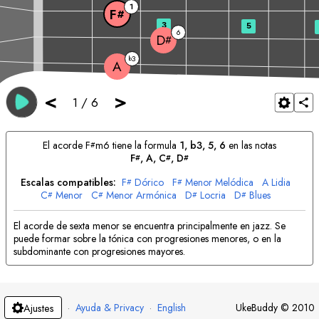
1
F
#
3
5
6
D
#
3
b
A
<
>
1
/
6
El acorde
F
m6 tiene la formula
1, b3, 5, 6
en las notas
#
F
, 
A
, 
C
, 
D
#
#
#
Escalas compatibles:
F
Dórico
F
Menor Melódica
A
Lidia
#
#
C
Menor
C
Menor Armónica
D
Locria
D
Blues
#
#
#
#
El acorde de sexta menor se encuentra principalmente en jazz. Se
puede formar sobre la tónica con progresiones menores, o en la
subdominante con progresiones mayores.
·
Ayuda & Privacy
·
English
UkeBuddy
©
2010
Ajustes