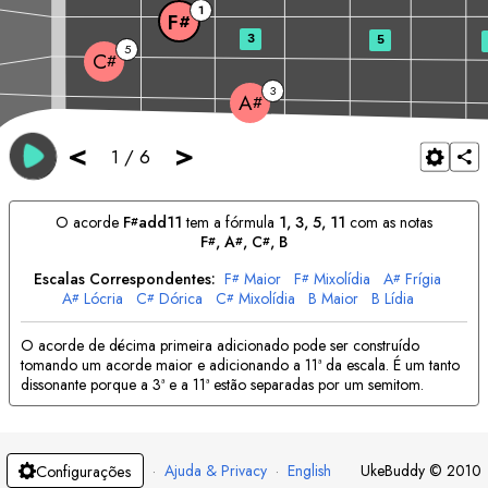
1
F
#
3
5
5
C
#
3
A
#
<
>
1
/
6
O acorde
F
add11
tem a fórmula
1, 3, 5, 11
com as notas
#
F
, 
A
, 
C
, 
B
#
#
#
Escalas Correspondentes:
F
Maior
F
Mixolídia
A
Frígia
#
#
#
A
Lócria
C
Dórica
C
Mixolídia
B
Maior
B
Lídia
#
#
#
O acorde de décima primeira adicionado pode ser construído
tomando um acorde maior e adicionando a 11ª da escala. É um tanto
dissonante porque a 3ª e a 11ª estão separadas por um semitom.
·
Ajuda & Privacy
·
English
UkeBuddy
©
2010
Configurações