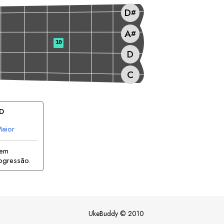
D
#
A
#
10
D
C
D
aior
 em
ogressão.
UkeBuddy
©
2010