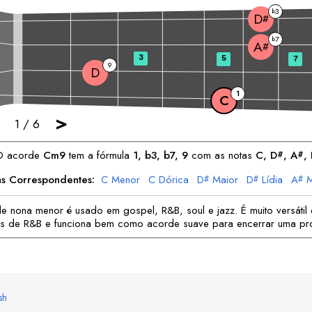
3
b
D
#
7
b
A
#
3
5
7
9
D
1
C
>
1
/
6
O acorde
C
m9
tem a fórmula
1, b3, b7, 9
com as notas
C
, 
D
, 
A
, 
#
#
as Correspondentes:
C
Menor
C
Dórica
D
Maior
D
Lídia
A
M
#
#
#
A
Mixolídia
D
Frígia
D
Lócria
#
 nona menor é usado em gospel, R&B, soul e jazz. É muito versátil
s de R&B e funciona bem como acorde suave para encerrar uma pr
sh