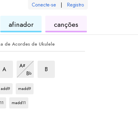
Conecte-se
|
Registro
de
de
afinador
canções
ele
ukulele
ukulele
la de Acordes de Ukulele
corde
m9
acorde
m9
acorde
m9
A
#
acorde
m9
A
B
B
b
acorde
acorde
C
C
add9
madd9
rde
acorde
C
11
madd11