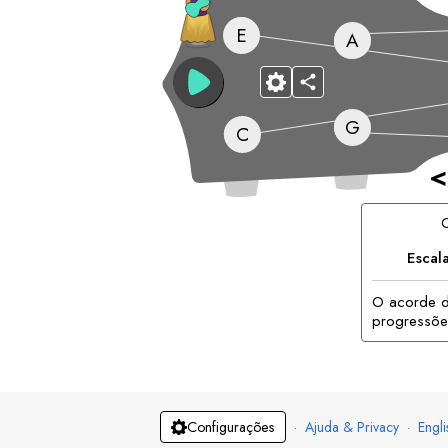
E
A
G
C
<
Escal
O acorde de
progressõe
·
Ajuda & Privacy
·
Engli
Configurações