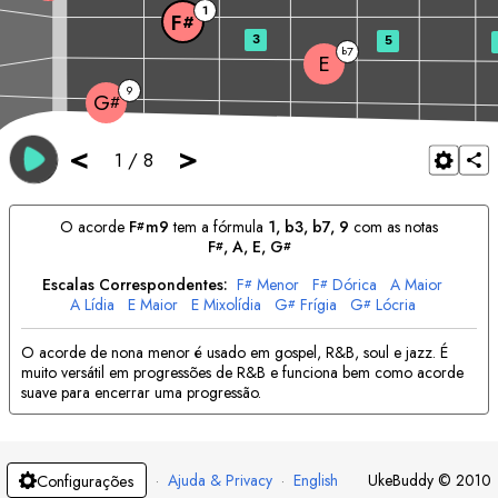
1
F
#
3
5
7
b
E
9
G
#
<
>
1
/
8
O acorde
F
m9
tem a fórmula
1, b3, b7, 9
com as notas
#
F
, 
A
, 
E
, 
G
#
#
Escalas Correspondentes:
F
Menor
F
Dórica
A
Maior
#
#
A
Lídia
E
Maior
E
Mixolídia
G
Frígia
G
Lócria
#
#
O acorde de nona menor é usado em gospel, R&B, soul e jazz. É
muito versátil em progressões de R&B e funciona bem como acorde
suave para encerrar uma progressão.
·
Ajuda & Privacy
·
English
UkeBuddy
©
2010
Configurações