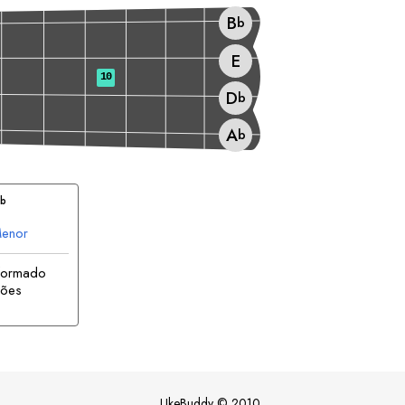
B
b
E
10
D
b
A
b
B
b
enor
 formado
sões
UkeBuddy
©
2010