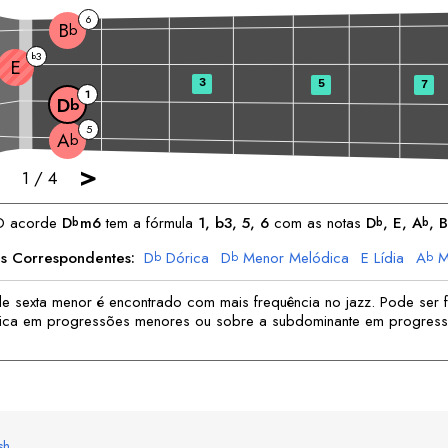
6
B
b
3
b
E
3
5
7
1
D
b
5
A
b
>
1
/
4
O acorde
D
m6
tem a fórmula
1, b3, 5, 6
com as notas
D
, 
E
, 
A
, 
b
b
b
as Correspondentes:
D
Dórica
D
Menor Melódica
E
Lídia
A
M
b
b
b
A
Menor Harmônica
B
Lócria
B
Blues
b
b
b
e sexta menor é encontrado com mais frequência no jazz. Pode ser
nica em progressões menores ou sobre a subdominante em progres
sh