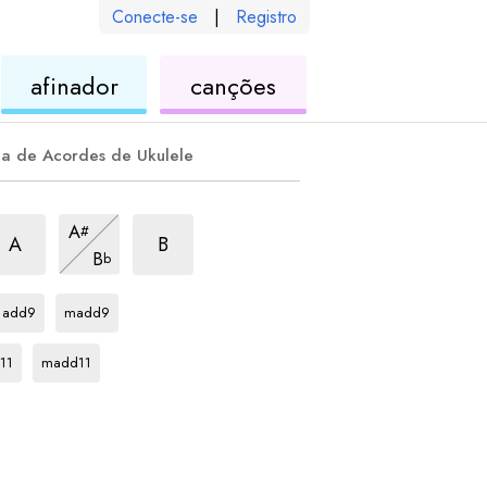
Conecte-se
|
Registro
de
de
afinador
canções
ele
ukulele
ukulele
la de Acordes de Ukulele
corde
m6
acorde
m6
acorde
m6
A
#
acorde
m6
A
B
B
b
acorde
acorde
Db
Db
add9
madd9
rde
acorde
Db
11
madd11