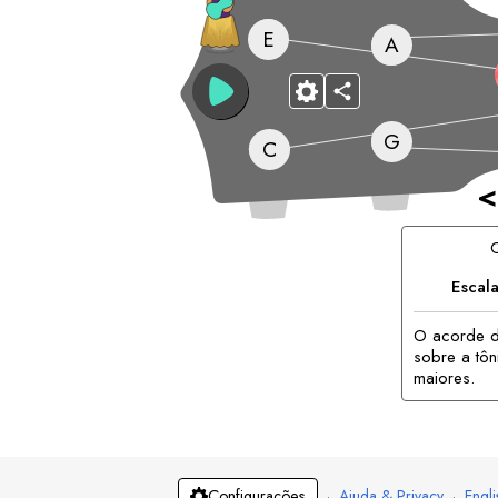
E
A
G
C
<
Escal
O acorde d
sobre a tô
maiores.
·
Ajuda & Privacy
·
Engli
Configurações