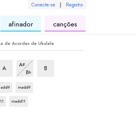
Conecte-se
|
Registro
de
de
afinador
canções
ele
ukulele
ukulele
la de Acordes de Ukulele
corde
sus2
acorde
7sus2
acorde
7sus2
A
#
acorde
7sus2
A
B
B
b
acorde
acorde
Db
Db
add9
madd9
rde
acorde
Db
11
madd11