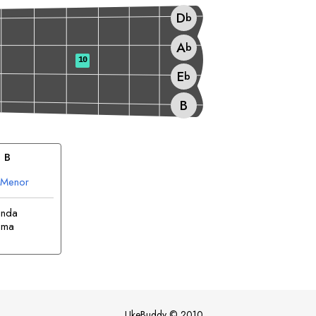
D
b
A
b
10
E
b
B
, 
B
Menor
unda
uma
UkeBuddy
©
2010