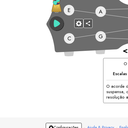
E
A
G
C
<
O
Escala
O acorde d
suspensa, o
resolução a
·
Ajuda & Privacy
·
Engli
Configurações