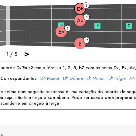
1
D
b
5
A
b
3
5
7
2
E
b
7
b
B
>
1
/
5
 acorde
D
7sus2
tem a fórmula
1, 2, 5, b7
com as notas
D
, 
E
, 
A
b
b
b
b
s Correspondentes:
D
Menor
D
Dórica
E
Menor
E
Frígia
A
b
b
b
b
b
A
Dórica
B
Maior
B
Mixolídia
b
e sétima com segunda suspensa é uma variação do acorde de seg
u seja, não tem terça e soa aberto. Pode ser usado para preparar 
scendente em direção à terça.
sh