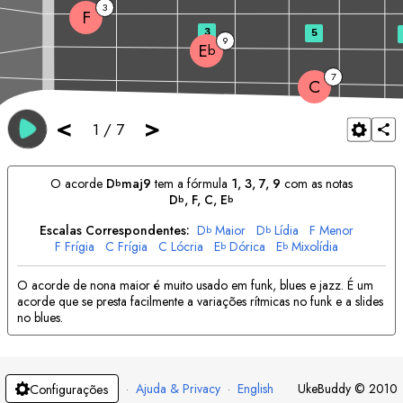
3
F
3
5
9
E
b
7
C
<
>
1
/
7
O acorde
D
maj9
tem a fórmula
1, 3, 7, 9
com as notas
b
D
, 
F
, 
C
, 
E
b
b
Escalas Correspondentes:
D
Maior
D
Lídia
F
Menor
b
b
F
Frígia
C
Frígia
C
Lócria
E
Dórica
E
Mixolídia
b
b
O acorde de nona maior é muito usado em funk, blues e jazz. É um
acorde que se presta facilmente a variações rítmicas no funk e a slides
no blues.
·
Ajuda & Privacy
·
English
UkeBuddy
©
2010
Configurações