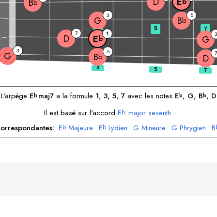
D
E
b
B
b
3
5
G
B
b
3
5
7
7
1
3
D
E
G
b
3
5
G
B
b
D
L'arpège
E
maj7
a la formule
1, 3, 5, 7
avec les notes
E
, 
G
, 
B
, 
D
b
b
b
Il est basé sur l'accord
E
major seventh
.
b
orrespondantes:
E
Majeure
E
Lydien
G
Mineure
G
Phrygien
B
b
b
B
Myxolydien
D
Phrygien
D
Locrien
b