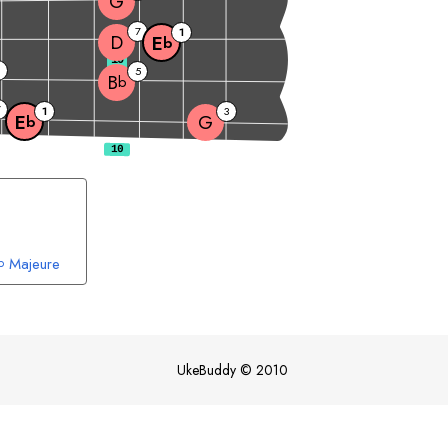
G
7
1
D
E
b
10
5
B
b
7
1
3
G
E
b
Majeure
b
UkeBuddy
©
2010