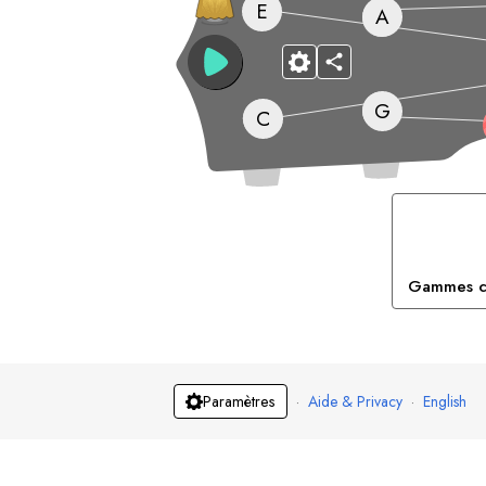
E
A
G
C
Gammes c
·
Aide & Privacy
·
English
Paramètres