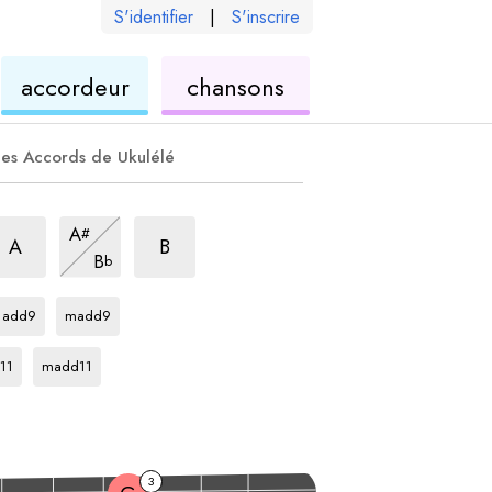
S'identifier
|
S'inscrire
de
ukulélé
accordeur
chansons
élé
ukulélé
es Accords de Ukulélé
rpège
aj7
arpège
maj7
arpège
maj7
A
#
arpège
maj7
A
B
B
b
arpège
arpège
Eb
Eb
add9
madd9
ège
arpège
Eb
11
madd11
3