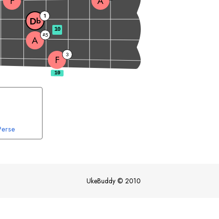
F
A
1
D
b
10
5
#
A
3
F
Perse
UkeBuddy
©
2010