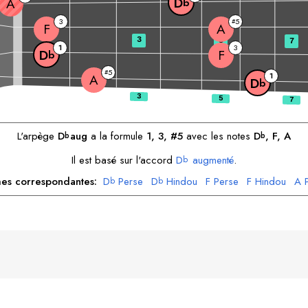
D
A
b
3
5
#
F
A
3
5
7
1
3
F
D
b
5
#
1
A
D
b
L'arpège
D
aug
a la formule
1, 3, #5
avec les notes
D
, 
F
, 
A
b
b
Il est basé sur l'accord
D
augmenté
.
b
s correspondantes:
D
Perse
D
Hindou
F
Perse
F
Hindou
A
b
b
A
Hindou