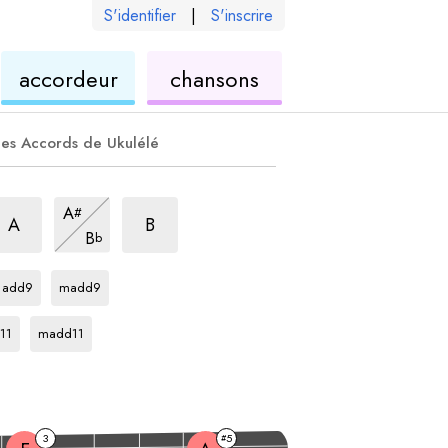
S'identifier
|
S'inscrire
de
ukulélé
accordeur
chansons
élé
ukulélé
es Accords de Ukulélé
rpège
ug
arpège
aug
arpège
aug
A
#
arpège
aug
A
B
B
b
arpège
arpège
Db
Db
add9
madd9
ège
arpège
Db
11
madd11
3
5
#