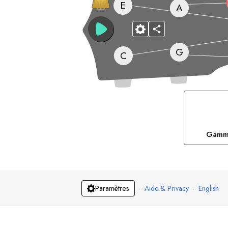
E
A
G
C
Gamme
·
Aide & Privacy
·
English
Paramètres