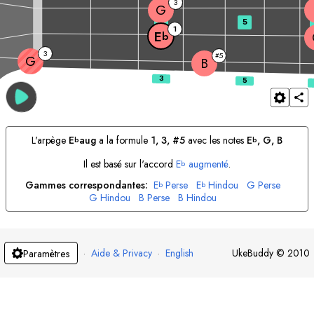
3
G
3
5
1
E
b
3
5
#
G
B
L'arpège
E
aug
a la formule
1, 3, #5
avec les notes
E
, 
G
, 
B
b
b
Il est basé sur l'accord
E
augmenté
.
b
Gammes correspondantes:
E
Perse
E
Hindou
G
Perse
b
b
G
Hindou
B
Perse
B
Hindou
·
Aide & Privacy
·
English
UkeBuddy
©
2010
Paramètres