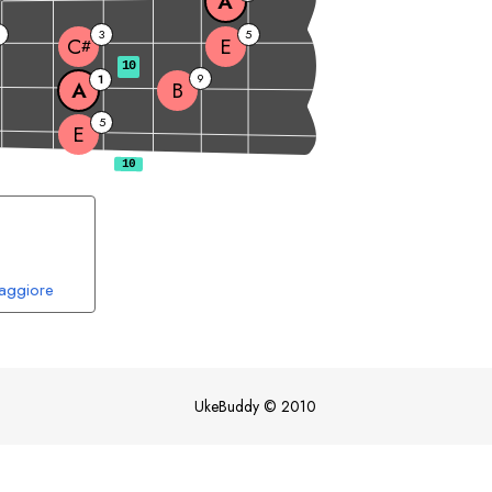
A
9
3
5
E
C
#
10
9
1
A
B
5
E
aggiore
UkeBuddy
©
2010