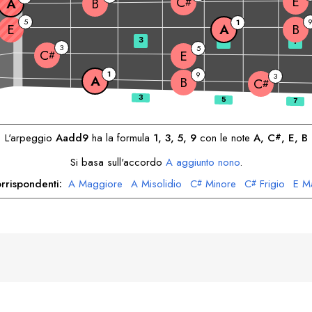
E
C
A
B
#
5
1
E
A
B
3
5
7
3
5
C
E
#
1
9
3
A
B
C
#
L'arpeggio
A
add9
ha la formula
1, 3, 5, 9
con le note
A
, 
C
, 
E
, 
B
#
Si basa sull'accordo
A
aggiunto nono
.
rrispondenti:
A
Maggiore
A
Misolidio
C
Minore
C
Frigio
E
M
#
#
E
Dorica
B
Minore
B
Dorica