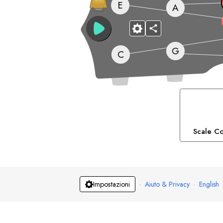
E
A
G
C
Scale Co
·
Aiuto & Privacy
·
English
Impostazioni