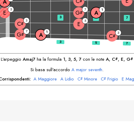
E
C
A
#
5
7
1
E
A
G
#
3
5
7
3
5
C
E
#
7
1
3
G
A
#
C
#
L'arpeggio
A
maj7
ha la formula
1, 3, 5, 7
con le note
A
, 
C
, 
E
, 
G
#
#
Si basa sull'accordo
A
major seventh
.
Corrispondenti:
A
Maggiore
A
Lidio
C
Minore
C
Frigio
E
Mag
#
#
E
Misolidio
G
Frigio
G
Locrio
#
#