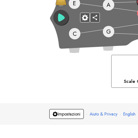
E
A
G
C
Scale 
·
Aiuto & Privacy
·
English
Impostazioni