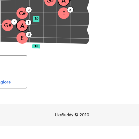
A
G
#
3
5
E
C
#
10
7
1
G
A
#
5
E
giore
UkeBuddy
©
2010