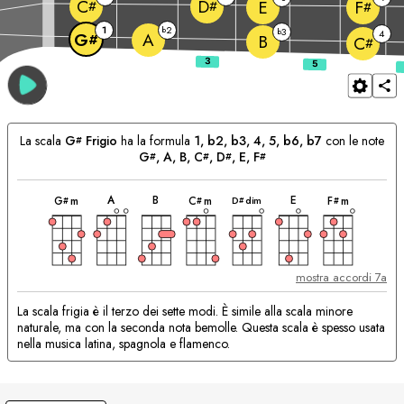
C
D
E
F
#
#
#
1
2
b
3
b
4
A
G
#
B
C
#
La scala
G
Frigio
ha la formula
1, b2, b3, 4, 5, b6, b7
con le note
#
G
, 
A
, 
B
, 
C
, 
D
, 
E
, 
F
#
#
#
#
accordo
accordo
accordo
accordo
accordo
accordo
accordo
Accordi
A
B
E
D
dim
G
m
C
m
F
m
#
#
#
#
Corrispondenti:
mostra accordi 7a
La scala frigia è il terzo dei sette modi. È simile alla scala minore
naturale, ma con la seconda nota bemolle. Questa scala è spesso usata
nella musica latina, spagnola e flamenco.