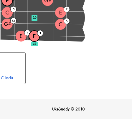
F
G
#
5
7
C
E
10
3
b
5
G
C
#
7
1
E
F
C
Indù
UkeBuddy
©
2010