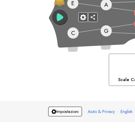
E
A
G
C
Scale C
·
Aiuto & Privacy
·
English
Impostazioni