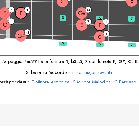
E
C
7
3
1
b
E
F
G
#
3
5
7
5
7
1
C
E
F
3
b
5
G
#
C
L'arpeggio
F
mM7
ha la formula
1, b3, 5, 7
con le note
F
, 
G
, 
C
, 
E
#
Si basa sull'accordo
F
minor major seventh
.
orrispondenti:
F
Minore Armonica
F
Minore Melodica
C
Persiano
E
Persiano
E
Ebraico