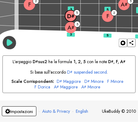
2
5
F
A
#
3
5
1
2
F
D
#
5
A
#
L'arpeggio
D
sus2
ha la formula
1, 2, 5
con le note
D
, 
F
, 
A
#
#
#
Si basa sull'accordo
D
suspended second
.
#
Scale Corrispondenti:
D
Maggiore
D
Minore
F
Minore
#
#
F
Dorica
A
Maggiore
A
Minore
#
#
·
Aiuto & Privacy
·
English
UkeBuddy
©
2010
Impostazioni